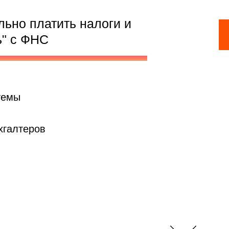
льно платить налоги и
ь" с ФНС
темы
хгалтеров